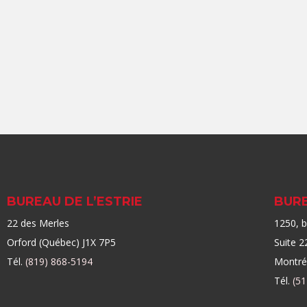
BUREAU DE L’ESTRIE
BUR
22 des Merles
1250, 
Orford (Québec) J1X 7P5
Suite 2
Tél.
(819) 868-5194
Montré
Tél.
(51