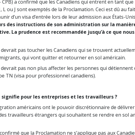
– CPB) a confirmé que les Canadiens qui entrent en tant qu
H, L ou J sont exemptés de la Proclamation. Ceci est dû au fa
unir d’un visa d’entrée lors de leur admission aux États-Uni
rs des instructions de son administration sur la maniè
tive. La prudence est recommandée jusqu’à ce que nous
devrait pas toucher les Canadiens qui se trouvent actuelle
igrants, qui vont quitter et retourner en sol américain.
 devrait pas non plus affecter les personnes qui détiennen
type TN (visa pour professionnel canadiens).
signifie pour les entreprises et les travailleurs ?
gration américains ont le pouvoir discrétionnaire de délivrer
 des travailleurs étrangers qui souhaitent se rendre en sol a
 confirmé que la Proclamation ne s’applique pas aux Canadie