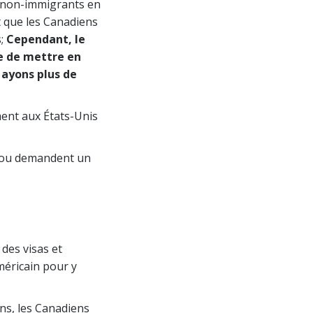
e non-immigrants en
it que les Canadiens
s;
Cependant, le
re de mettre en
 ayons plus de
ment aux États-Unis
t ou demandent un
 des visas et
méricain pour y
ns, les Canadiens