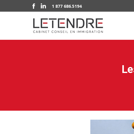
1 877 686.5194
Le