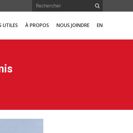
 UTILES
À PROPOS
NOUS JOINDRE
EN
nis