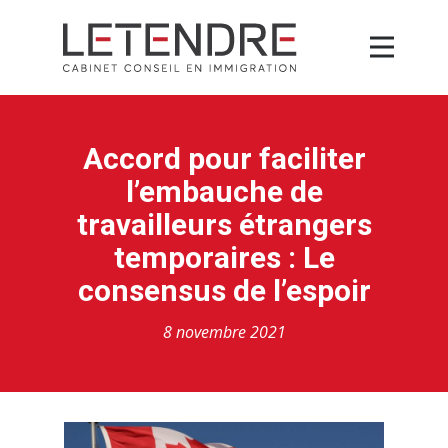
Accord pour faciliter
l’embauche de
travailleurs étrangers
temporaires : Le
consensus de l’espoir
8 novembre 2021