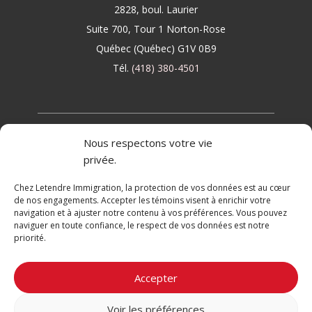
2828, boul. Laurier
Suite 700, Tour 1 Norton-Rose
Québec (Québec) G1V 0B9
Tél.
(418) 380-4501
Tous droits réservés. © Letendre - Cabinet conseil
Nous respectons votre vie
en immigration
privée.
Chez Letendre Immigration, la protection de vos données est au cœur
de nos engagements. Accepter les témoins visent à enrichir votre
navigation et à ajuster notre contenu à vos préférences. Vous pouvez
naviguer en toute confiance, le respect de vos données est notre
priorité.
Web design
Accepter
Voir les préférences